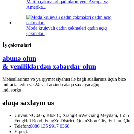
Martin çəkmələri qadınların yeni Avropa və
Amerika...
Moda krujevalı qadın çəkmələri qadın açıq
çəkmələri
İş çəkmələri
abunə olun
& yeniliklərdən xəbərdar olun
Məhsullarımız və ya qiymət siyahısı ilə bağlı suallarınız üçün bizə
müraciət edin və 24 saat ərzində əlaqə saxlayacağıq.
indi sorğu
əlaqə saxlayın
us
Ünvan:
NO.605, Blok C, XiangBinWeiGang Meydanı, 1555
FengHai Road, FengZe District, QuanZhou City, FuJian, Çin
Telefon:
0086 135 9917 0366
E-poçt: