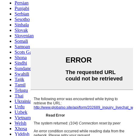
Persian
Punjabi
Serbian
Sesotho
Sinhala
Slovak
Slovenian
Somali
Samoan
Scots Gaelic
Shona
Sindhi
Sundanese
Swahili
Tajik
Tamil
Telugu
Thai
Ukrainian
Urdu
Uzbek
Vietnamese
Welsh
Xhosa
Yiddish