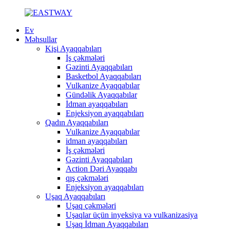
Ev
Məhsullar
Kişi Ayaqqabıları
İş çəkmələri
Gəzinti Ayaqqabıları
Basketbol Ayaqqabıları
Vulkanize Ayaqqabılar
Gündəlik Ayaqqabılar
İdman ayaqqabıları
Enjeksiyon ayaqqabıları
Qadın Ayaqqabıları
Vulkanize Ayaqqabılar
idman ayaqqabıları
İş çəkmələri
Gəzinti Ayaqqabıları
Action Dəri Ayaqqabı
qış çəkmələri
Enjeksiyon ayaqqabıları
Uşaq Ayaqqabıları
Uşaq çəkmələri
Uşaqlar üçün inyeksiya və vulkanizasiya
Uşaq İdman Ayaqqabıları