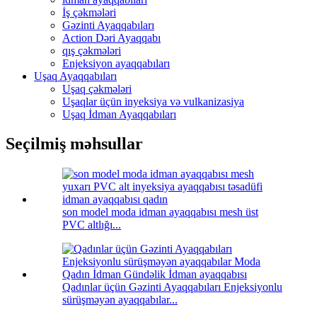
İş çəkmələri
Gəzinti Ayaqqabıları
Action Dəri Ayaqqabı
qış çəkmələri
Enjeksiyon ayaqqabıları
Uşaq Ayaqqabıları
Uşaq çəkmələri
Uşaqlar üçün inyeksiya və vulkanizasiya
Uşaq İdman Ayaqqabıları
Seçilmiş məhsullar
son model moda idman ayaqqabısı mesh üst
PVC altlığı...
Qadınlar üçün Gəzinti Ayaqqabıları Enjeksiyonlu
sürüşməyən ayaqqabılar...