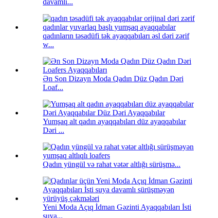
davamlı...
qadınların təsadüfi tək ayaqqabıları əsl dəri zərif
w...
Ən Son Dizayn Moda Qadın Düz Qadın Dəri
Loaf...
Yumşaq alt qadın ayaqqabıları düz ayaqqabılar
Dəri ...
Qadın yüngül və rahat vətər altlığı sürüşmə...
Yeni Moda Açıq İdman Gəzinti Ayaqqabıları İsti
suya...