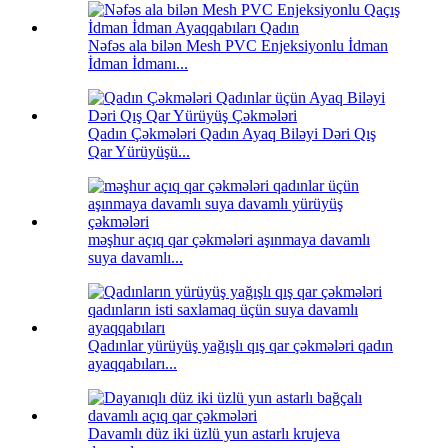
Nəfəs ala bilən Mesh PVC Enjeksiyonlu İdman
İdman İdmanı...
Qadın Çəkmələri Qadın Ayaq Biləyi Dəri Qış
Qar Yürüyüşü...
məşhur açıq qar çəkmələri aşınmaya davamlı
suya davamlı...
Qadınlar yürüyüş yağışlı qış qar çəkmələri qadın
ayaqqabıları...
Davamlı düz iki üzlü yun astarlı krujeva