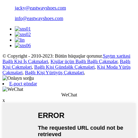
jacky@eastwayshoes.com
info@eastwayshoes.com
© Copyright - 2010-2023: Bütün hüquqlar qorunur.
Saytın xəritəsi
Bağlı Kişi İş Çəkmələri
,
Kişilər üçün Bağlı Bağlı Çəkmələr
,
Bağlı
Kişi Çəkmələri
,
Bağlı Kişi Gündəlik Çəkmələri
,
Kişi Moda Yürüş
Çəkmələri
,
Bağlı Kişi Yürüyüş Çəkmələri
,
E-poçt göndər
WeChat
x