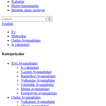
Xəbərlər
Bizim haqqımızda
Bizimlə əlaqə saxlayın
English
Ev
Məhsullar
Qadın Ayaqqabıları
İş çəkmələri
Kateqoriyalar
Kişi Ayaqqabıları
İş çəkmələri
Gəzinti Ayaqqabıları
Basketbol Ayaqqabıları
Vulkanize Ayaqqabılar
Gündəlik Ayaqqabılar
İdman ayaqqabıları
Enjeksiyon ayaqqabıları
Qadın Ayaqqabıları
Vulkanize Ayaqqabılar
idman ayaqqabıları