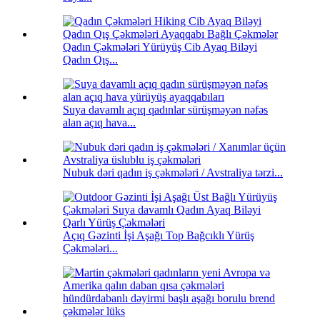
Qadın Çəkmələri Yürüyüş Cib Ayaq Biləyi
Qadın Qış...
Suya davamlı açıq qadınlar sürüşməyən nəfəs
alan açıq hava...
Nubuk dəri qadın iş çəkmələri / Avstraliya tərzi...
Açıq Gəzinti İşi Aşağı Top Bağcıklı Yürüş
Çəkmələri...