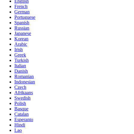
English
French
German
Portuguese
Spanish
Russian
Japanese
Korean
Arabic
Irish
Greek
Turkish
Italian
Danish
Romanian
Indonesian
Czech
Afrikaans
Swedish
Polish
Basque
Catalan
Esperanto
Hindi
Lao